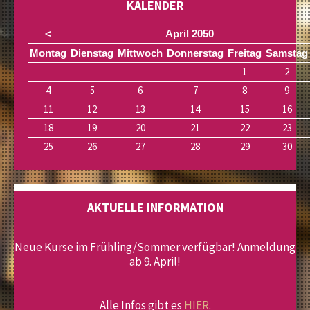
KALENDER
HALLE 2
<
April 2050
HALLE 3
Mo
ntag
Di
enstag
Mi
ttwoch
Do
nnerstag
Fr
eitag
Sa
mstag
EVENTS
1
2
4
5
6
7
8
9
EVENT-ANGEBOTE
11
12
13
14
15
16
WERBEMÖGLICHKEITEN
18
19
20
21
22
23
25
26
27
28
29
30
REFERENZEN + PARTNER
KONTAKT
AKTUELLE INFORMATION
ANFAHRT + PARKEN
VERLEIH + SHOP
Neue Kurse im Frühling/Sommer verfügbar! Anmeldung
ab 9. April!
GASTRONOMIE + RESTAURANT
KONTAKT
Alle Infos gibt es
HIER
.