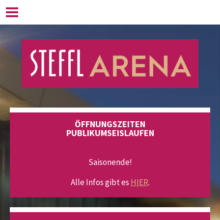
NAVIGATION ÜBERSPRINGEN
HOME
EISSPORT
ÖFFNUNGSZEITEN
PREISE
SCHULEN UND KINDERGÄRTEN
ÖFFNUNGSZEITEN
SPORTARTEN
PUBLIKUMSEISLAUFEN
KURSE
Saisonende!
EISZEITEN BUCHEN
Alle Infos gibt es
HIER
.
EVENTLOCATION
HALLE 1