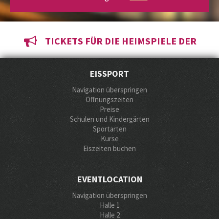
TICKETS FÜR DIE HEIMSPIELE DER
VIENNA CAPITALS
EISSPORT
Navigation überspringen
Öffnungszeiten
Preise
Schulen und Kindergärten
Sportarten
Kurse
Eiszeiten buchen
EVENTLOCATION
Navigation überspringen
Halle 1
Halle 2