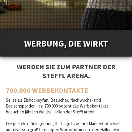
HALLE 2
HALLE 3
EVENTS
WERBUNG, DIE WIRKT
EVENT-ANGEBOTE
WERBEMÖGLICHKEITEN
REFERENZEN + PARTNER
WERDEN SIE ZUM PARTNER DER
STEFFL ARENA.
KONTAKT
700.000 WERBEKONTAKTE
ANFAHRT + PARKEN
Sei es als Eishockeyfan, Besucher, Nachwuchs- und
VERLEIH + SHOP
Breitensportler – ca. 700.000 potentielle Werbekontakte
besuchen jährlich die drei Hallen der Steffl Arena!
GASTRONOMIE + RESTAURANT
Die perfekte Gelegenheit, Ihr Logo bzw. Ihre Markenbotschaft
KONTAKT
auf diversen großformatigen Werbeformen in allen Hallen einer