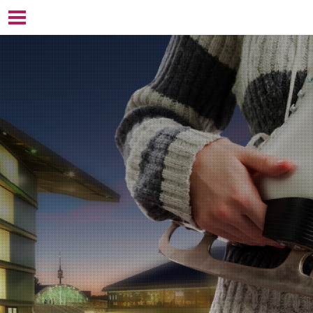
NAVIGATION ÜBERSPRINGEN
HOME
EISSPORT
ÖFFNUNGSZEITEN
PREISE
SCHULEN UND KINDERGÄRTEN
SPORTARTEN
KURSE
EISZEITEN BUCHEN
EVENTLOCATION
HALLE 1