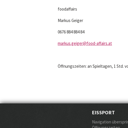
foodaffairs
Markus Geiger
0676 884 884 84
markus.geiger@food-affairs.at
Öffnungszeiten: an Spieltagen, 1 Std. v
EISSPORT
Navigation überspr
Öffnungszeiten