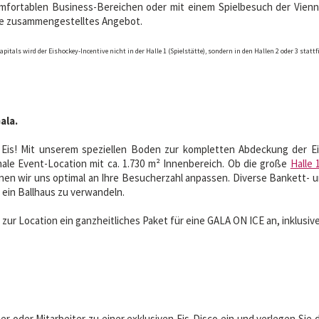
fortablen Business-Bereichen oder mit einem Spielbesuch der Vienna
che zusammengestelltes Angebot.
itals wird der Eishockey-Incentive nicht in der Halle 1 (Spielstätte), sondern in den Hallen 2 oder 3 stattf
ala.
 Eis! Mit unserem speziellen Boden zur kompletten Abdeckung der Eis
ale Event-Location mit ca. 1.730 m² Innenbereich. Ob die große
Halle 
en wir uns optimal an Ihre Besucherzahl anpassen. Diverse Bankett- 
n ein Ballhaus zu verwandeln.
 zur Location ein ganzheitliches Paket für eine GALA ON ICE an, inklusi
r oder Mitarbeiter zu einer exklusiven Eis-Disco ein und verlegen Sie d