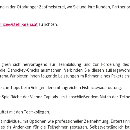
nd in der Ottakringer Zapfmeisterei, wo Sie und Ihre Kunden, Partner o
ffice
@steffl-arena.at
zu richten.
ignen sich hervorragend zur Teambildung und zur Förderung des
die Eishockey-Cracks ausmachen. Verbinden Sie diesen außergewöh
Arena. Wir bieten Ihnen folgende Leistungen im Rahmen eines Pakets an:
reiche Tipps beim Anlegen der umfangreichen Eishockeyausrüstung.
der Spielfläche der Vienna Capitals - mit anschließendem Match der Tei
uffet mit den Teamkollegen.
t individuell mit Optionen wie professioneller Zeitnehmung, Enterta
es als Andenken für die Teilnehmer gestalten. Selbstverständlich is