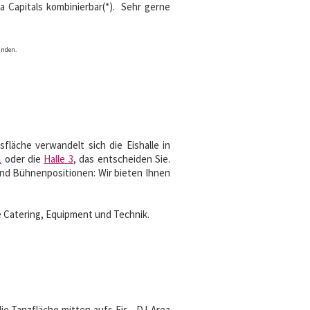
 Capitals kombinierbar(*). Sehr gerne
inden.
fläche verwandelt sich die Eishalle in
1
oder die
Halle 3
, das entscheiden Sie.
und Bühnenpositionen: Wir bieten Ihnen
ve Catering, Equipment und Technik.
ie Tanzfläche mitten aufs Eis - DJ-Area