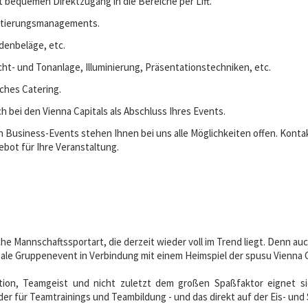
t bequemen Direktzugang in die Bereiche per Lift.
ditierungsmanagements.
enbeläge, etc.
cht- und Tonanlage, Illuminierung, Präsentationstechniken, etc.
hes Catering.
h bei den Vienna Capitals als Abschluss Ihres Events.
 Business-Events stehen Ihnen bei uns alle Möglichkeiten offen. Kontak
gebot für Ihre Veranstaltung.
iche Mannschaftssportart, die derzeit wieder voll im Trend liegt. Denn a
deale Gruppenevent in Verbindung mit einem Heimspiel der spusu Vienna C
ion, Teamgeist und nicht zuletzt dem großen Spaßfaktor eignet si
er für Teamtrainings und Teambildung - und das direkt auf der Eis- und 