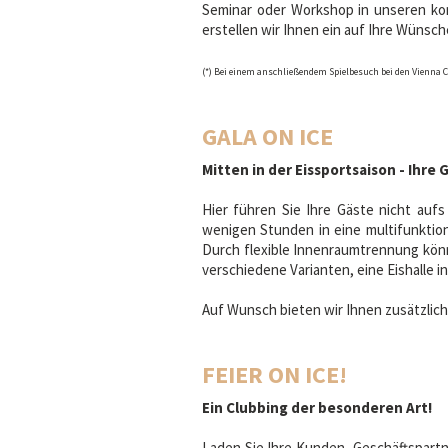
Seminar oder Workshop in unseren kom
erstellen wir Ihnen ein auf Ihre Wüns
(*) Bei einem anschließendem Spielbesuch bei den Vienna Cap
GALA ON ICE
Mitten in der Eissportsaison - Ihre G
Hier führen Sie Ihre Gäste nicht aufs
wenigen Stunden in eine multifunktion
Durch flexible Innenraumtrennung könn
verschiedene Varianten, eine Eishalle i
Auf Wunsch bieten wir Ihnen zusätzlich
FEIER ON ICE!
Ein Clubbing der besonderen Art!
Laden Sie Ihre Kunden, Geschäftspartne