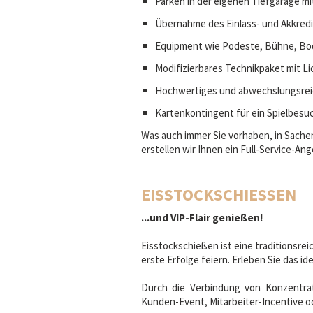
Parken in der eigenen Tiefgarage mi
Übernahme des Einlass- und Akkre
Equipment wie Podeste, Bühne, Bod
Modifizierbares Technikpaket mit Li
Hochwertiges und abwechslungsreic
Kartenkontingent für ein Spielbesuc
Was auch immer Sie vorhaben, in Sachen
erstellen wir Ihnen ein Full-Service-An
EISSTOCKSCHIESSEN
...und VIP-Flair genießen!
Eisstockschießen ist eine traditionsre
erste Erfolge feiern. Erleben Sie das i
Durch die Verbindung von Konzentrat
Kunden-Event, Mitarbeiter-Incentive od